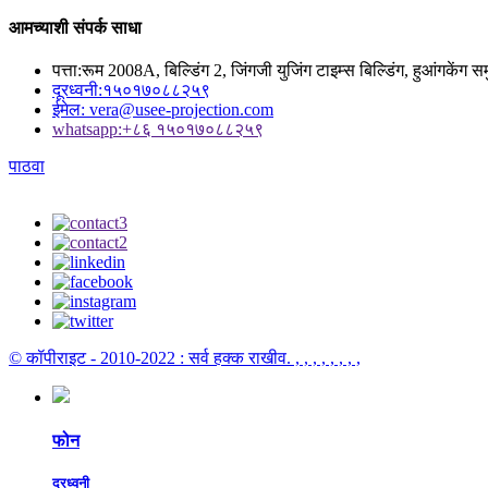
आमच्याशी संपर्क साधा
पत्ता:
रूम 2008A, बिल्डिंग 2, जिंगजी युजिंग टाइम्स बिल्डिंग, हुआंगकेंग समु
दूरध्वनी:
१५०१७०८८२५९
ईमेल:
vera@usee-projection.com
whatsapp:
+८६ १५०१७०८८२५९
पाठवा
© कॉपीराइट - 2010-2022 : सर्व हक्क राखीव.
, , , , , , , ,
फोन
दूरध्वनी